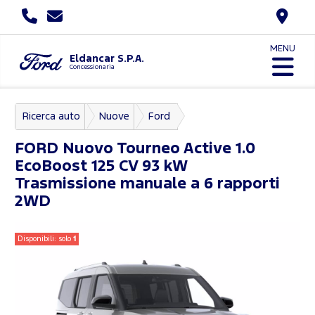
MENU
Eldancar S.P.A.
Concessionaria
Ricerca auto
Nuove
Ford
Nuovo Tourneo Courier
FORD
Nuovo Tourneo Active 1.0
EcoBoost 125 CV 93 kW
Trasmissione manuale a 6 rapporti
2WD
Disponibili: solo
1