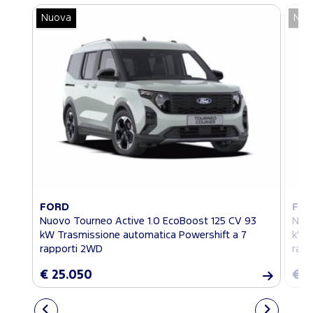
Nuova
Nuo
FORD
FO
Nuovo Tourneo Active 1.0 EcoBoost 125 CV 93
Nuov
kW Trasmissione automatica Powershift a 7
kW T
rapporti 2WD
rapp
€ 25.050
€ 2