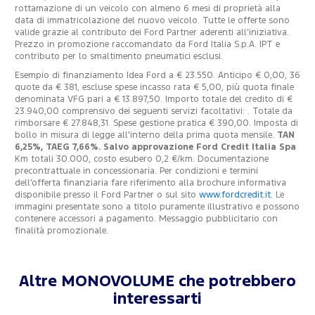
rottamazione di un veicolo con almeno 6 mesi di proprietà alla
data di immatricolazione del nuovo veicolo. Tutte le offerte sono
valide grazie al contributo dei Ford Partner aderenti all’iniziativa.
Prezzo in promozione raccomandato da Ford Italia S.p.A. IPT e
contributo per lo smaltimento pneumatici esclusi.
Esempio di finanziamento Idea Ford a € 23.550. Anticipo € 0,00, 36
quote da € 381, escluse spese incasso rata € 5,00, più quota finale
denominata VFG pari a € 13.897,50. Importo totale del credito di €
23.940,00 comprensivo dei seguenti servizi facoltativi: . Totale da
rimborsare € 27.848,31. Spese gestione pratica € 390,00. Imposta di
bollo in misura di legge all'interno della prima quota mensile.
TAN
6,25%, TAEG 7,66%. Salvo approvazione Ford Credit Italia Spa
Km totali 30.000, costo esubero 0,2 €/km. Documentazione
precontrattuale in concessionaria. Per condizioni e termini
dell’offerta finanziaria fare riferimento alla brochure informativa
disponibile presso il Ford Partner o sul sito
www.fordcredit.it
. Le
immagini presentate sono a titolo puramente illustrativo e possono
contenere accessori a pagamento. Messaggio pubblicitario con
finalità promozionale.
Altre MONOVOLUME che potrebbero
interessarti