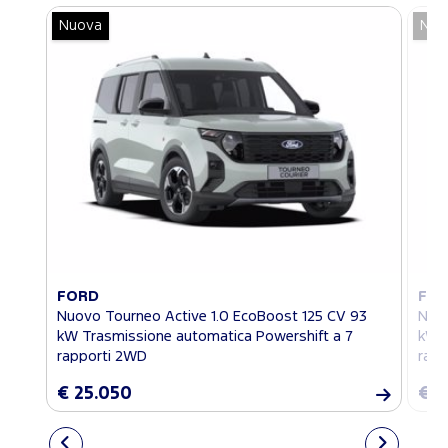
Nuova
Nuo
FORD
FO
Nuovo Tourneo Active 1.0 EcoBoost 125 CV 93
Nuov
kW Trasmissione automatica Powershift a 7
kW T
rapporti 2WD
rapp
€ 25.050
€ 2