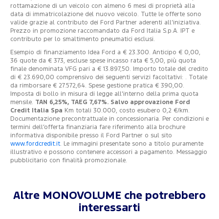
rottamazione di un veicolo con almeno 6 mesi di proprietà alla
data di immatricolazione del nuovo veicolo. Tutte le offerte sono
valide grazie al contributo dei Ford Partner aderenti all’iniziativa.
Prezzo in promozione raccomandato da Ford Italia S.p.A. IPT e
contributo per lo smaltimento pneumatici esclusi.
Esempio di finanziamento Idea Ford a € 23.300. Anticipo € 0,00,
36 quote da € 373, escluse spese incasso rata € 5,00, più quota
finale denominata VFG pari a € 13.897,50. Importo totale del credito
di € 23.690,00 comprensivo dei seguenti servizi facoltativi: . Totale
da rimborsare € 27.572,64. Spese gestione pratica € 390,00.
Imposta di bollo in misura di legge all'interno della prima quota
mensile.
TAN 6,25%, TAEG 7,67%. Salvo approvazione Ford
Credit Italia Spa
Km totali 30.000, costo esubero 0,2 €/km.
Documentazione precontrattuale in concessionaria. Per condizioni e
termini dell’offerta finanziaria fare riferimento alla brochure
informativa disponibile presso il Ford Partner o sul sito
www.fordcredit.it
. Le immagini presentate sono a titolo puramente
illustrativo e possono contenere accessori a pagamento. Messaggio
pubblicitario con finalità promozionale.
Altre MONOVOLUME che potrebbero
interessarti