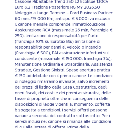
Cassone Ribaltabile Trend 350 L2 EcoBlue 130CV
Euro 6.2 Trazione Posteriore RG MY 2026.50
Noleggio a Lungo Termine – Ford Business Partner:
60 mesi/75.000 Km, anticipo € 5.000 iva esclusa.
Il canone mensile comprende: Immatricolazione,
Assicurazione RCA (massimale 26 mln, franchigia €
250), limitazione di responsabilità per Furto
(franchigia 10% su Eurotax Blu) limitazione di
responsabilità per danni al veicolo o incendio
(Franchigia € 500), PAI assicurazione infortuni sul
conducente (massimale € 150.000, franchigia 3%),
Manutenzione Ordinaria e Straordinaria, Assistenza
Stradale, Gestione Sinistri. Spese apertura pratica
€ 150 addebitate con il primo canone. Le condizioni
di noleggio rimarranno invariate, salvo incrementi
dei prezzi di listino della Casa Costruttrice, degli
oneri fiscali, dei costi e dei premi assicurativi, delle
tasse di proprietà oltre che in conseguenza delle
disposizioni di legge vigenti al momento. L’offerta
è soggetta a condizioni. I servizi offerti possono
variare a seconda del contratto sottoscritto. Per i
servizi inclusi nel canone si rimanda alle condizioni
di cui alla lettera di offerta. Prima della