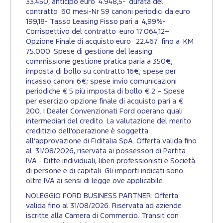
33.450, anticipo euro 4.948,5- durata del
contratto 60 mesi-Nr 59 canoni periodici da euro
199,18- Tasso Leasing Fisso pari a 4,99%-
Corrispettivo del contratto euro 17.064,12–
Opzione Finale di acquisto euro 22.467 fino a KM
75.000 Spese di gestione del leasing:
commissione gestione pratica paria a 350€;
imposta di bollo su contratto 16€; spese per
incasso canoni 6€; spese invio comunicazioni
periodiche € 5 più imposta di bollo € 2 – Spese
per esercizio opzione finale di acquisto pari a €
200. I Dealer Convenzionati Ford operano quali
intermediari del credito. La valutazione del merito
creditizio dell’operazione è soggetta
all’approvazione di Fiditalia SpA. Offerta valida fino
al 31/08/2026, riservata ai possessori di Partita
IVA - Ditte individuali, liberi professionisti e Società
di persone e di capitali. Gli importi indicati sono
oltre IVA ai sensi di legge ove applicabile.
NOLEGGIO FORD BUSINESS PARTNER: Offerta
valida fino al 31/08/2026. Riservata ad aziende
iscritte alla Camera di Commercio. Transit con