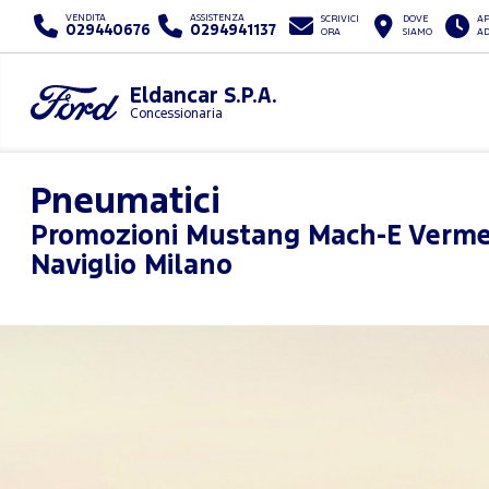
VENDITA
ASSISTENZA
SCRIVICI
DOVE
AP
029440676
0294941137
ORA
SIAMO
AD
Eldancar S.P.A.
Concessionaria
Pneumatici
Promozioni
Mustang Mach-E Verme
Naviglio Milano