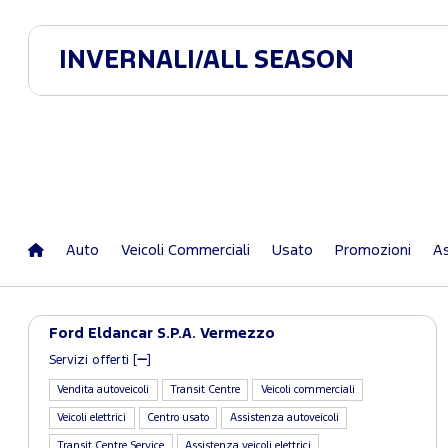
INVERNALI/ALL SEASON
Auto
Veicoli Commerciali
Usato
Promozioni
As
Ford Eldancar S.P.A. Vermezzo
Servizi offerti [
]
Vendita autoveicoli
Transit Centre
Veicoli commerciali
Veicoli elettrici
Centro usato
Assistenza autoveicoli
Transit Centre Service
Assistenza veicoli elettrici