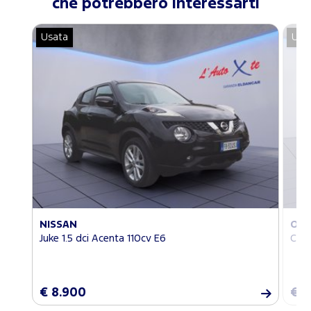
che potrebbero interessarti
Usata
Usa
NISSAN
OPE
Juke 1.5 dci Acenta 110cv E6
Cros
€ 8.900
€ 9