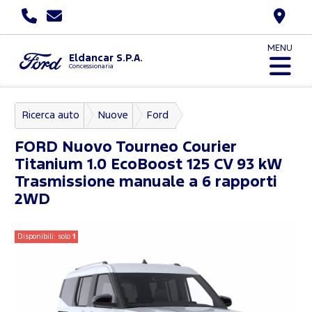
MENU
Eldancar S.P.A.
Concessionaria
Ricerca auto
Nuove
Ford
Nuovo Tourneo Courier
FORD
Nuovo Tourneo Courier
Titanium 1.0 EcoBoost 125 CV 93 kW
Trasmissione manuale a 6 rapporti
2WD
Disponibili: solo
1