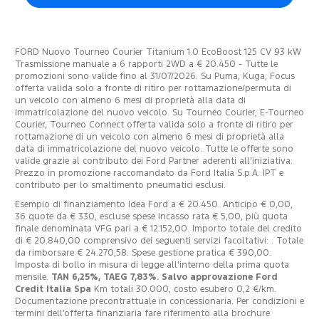
FORD Nuovo Tourneo Courier Titanium 1.0 EcoBoost 125 CV 93 kW
Trasmissione manuale a 6 rapporti 2WD a € 20.450 - Tutte le
promozioni sono valide fino al 31/07/2026. Su Puma, Kuga, Focus
offerta valida solo a fronte di ritiro per rottamazione/permuta di
un veicolo con almeno 6 mesi di proprietà alla data di
immatricolazione del nuovo veicolo. Su Tourneo Courier, E-Tourneo
Courier, Tourneo Connect offerta valida solo a fronte di ritiro per
rottamazione di un veicolo con almeno 6 mesi di proprietà alla
data di immatricolazione del nuovo veicolo. Tutte le offerte sono
valide grazie al contributo dei Ford Partner aderenti all’iniziativa.
Prezzo in promozione raccomandato da Ford Italia S.p.A. IPT e
contributo per lo smaltimento pneumatici esclusi.
Esempio di finanziamento Idea Ford a € 20.450. Anticipo € 0,00,
36 quote da € 330, escluse spese incasso rata € 5,00, più quota
finale denominata VFG pari a € 12.152,00. Importo totale del credito
di € 20.840,00 comprensivo dei seguenti servizi facoltativi: . Totale
da rimborsare € 24.270,58. Spese gestione pratica € 390,00.
Imposta di bollo in misura di legge all'interno della prima quota
mensile.
TAN 6,25%, TAEG 7,83%. Salvo approvazione Ford
Credit Italia Spa
Km totali 30.000, costo esubero 0,2 €/km.
Documentazione precontrattuale in concessionaria. Per condizioni e
termini dell’offerta finanziaria fare riferimento alla brochure