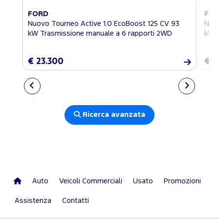
FORD
FO
Nuovo Tourneo Active 1.0 EcoBoost 125 CV 93
Nuov
kW Trasmissione manuale a 6 rapporti 2WD
kW T
€ 23.300
€ 2
Ricerca avanzata
Auto
Veicoli Commerciali
Usato
Promozioni
Assistenza
Contatti