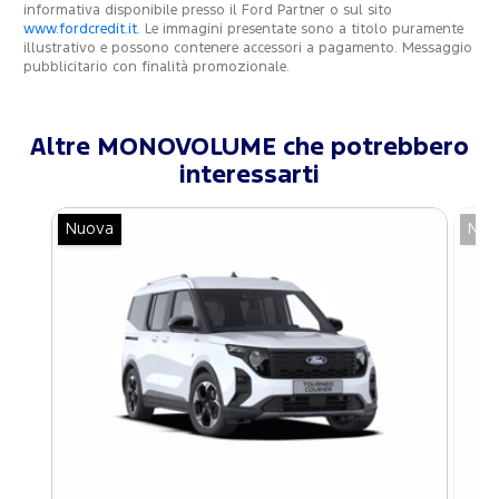
informativa disponibile presso il Ford Partner o sul sito
www.fordcredit.it
. Le immagini presentate sono a titolo puramente
illustrativo e possono contenere accessori a pagamento. Messaggio
pubblicitario con finalità promozionale.
Altre MONOVOLUME che potrebbero
interessarti
Nuova
Nuo