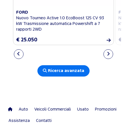
FORD
FO
Nuovo Tourneo Active 1.0 EcoBoost 125 CV 93
Nuov
kW Trasmissione automatica Powershift a 7
kW T
rapporti 2WD
rapp
€ 25.050
€ 2
Ricerca avanzata
Auto
Veicoli Commerciali
Usato
Promozioni
Assistenza
Contatti