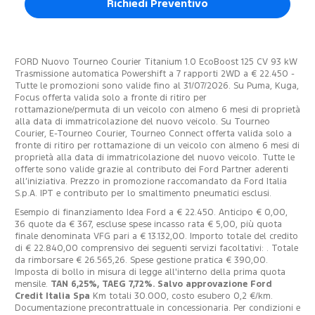
Richiedi Preventivo
FORD Nuovo Tourneo Courier Titanium 1.0 EcoBoost 125 CV 93 kW
Trasmissione automatica Powershift a 7 rapporti 2WD a € 22.450 -
Tutte le promozioni sono valide fino al 31/07/2026. Su Puma, Kuga,
Focus offerta valida solo a fronte di ritiro per
rottamazione/permuta di un veicolo con almeno 6 mesi di proprietà
alla data di immatricolazione del nuovo veicolo. Su Tourneo
Courier, E-Tourneo Courier, Tourneo Connect offerta valida solo a
fronte di ritiro per rottamazione di un veicolo con almeno 6 mesi di
proprietà alla data di immatricolazione del nuovo veicolo. Tutte le
offerte sono valide grazie al contributo dei Ford Partner aderenti
all’iniziativa. Prezzo in promozione raccomandato da Ford Italia
S.p.A. IPT e contributo per lo smaltimento pneumatici esclusi.
Esempio di finanziamento Idea Ford a € 22.450. Anticipo € 0,00,
36 quote da € 367, escluse spese incasso rata € 5,00, più quota
finale denominata VFG pari a € 13.132,00. Importo totale del credito
di € 22.840,00 comprensivo dei seguenti servizi facoltativi: . Totale
da rimborsare € 26.565,26. Spese gestione pratica € 390,00.
Imposta di bollo in misura di legge all'interno della prima quota
mensile.
TAN 6,25%, TAEG 7,72%. Salvo approvazione Ford
Credit Italia Spa
Km totali 30.000, costo esubero 0,2 €/km.
Documentazione precontrattuale in concessionaria. Per condizioni e