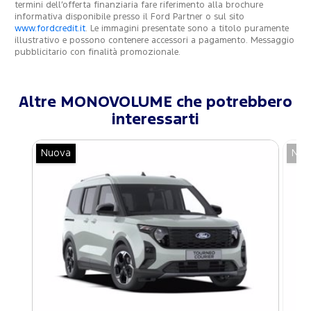
termini dell’offerta finanziaria fare riferimento alla brochure
informativa disponibile presso il Ford Partner o sul sito
www.fordcredit.it
. Le immagini presentate sono a titolo puramente
illustrativo e possono contenere accessori a pagamento. Messaggio
pubblicitario con finalità promozionale.
Altre MONOVOLUME che potrebbero
interessarti
Nuova
Nuo