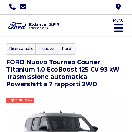
MENU
Eldancar S.P.A.
Concessionaria
Ricerca auto
Nuove
Ford
Nuovo Tourneo Courier
FORD
Nuovo Tourneo Courier
Titanium 1.0 EcoBoost 125 CV 93 kW
Trasmissione automatica
Powershift a 7 rapporti 2WD
Disponibili: solo
2