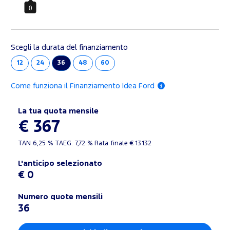
0
Scegli la durata del finanziamento
12
24
36
48
60
Come funziona il Finanziamento Idea Ford
La tua quota mensile
€ 367
TAN
6,25 %
TAEG.
7,72 %
Rata finale €
13.132
L'anticipo selezionato
€ 0
Numero quote mensili
36