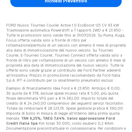
Richiedi Preventivo
FORD Nuovo Tourneo Courier Active 1.0 EcoBoost 125 CV 93 kW
Trasmissione automatica Powershift a 7 rapporti 2WD a € 23.850 -
Tutte le promozioni sono valide fino al 31/07/2026. Su Puma, Kuga,
Focus offerta valida solo a fronte di ritiro per
rottamazione/permuta di un veicolo con almeno 6 mesi di proprietà
alla data di immatricolazione del nuovo veicolo. Su Tourneo
Courier, E-Tourneo Courier, Tourneo Connect offerta valida solo a
fronte di ritiro per rottamazione di un veicolo con almeno 6 mesi di
proprietà alla data di immatricolazione del nuovo veicolo. Tutte le
offerte sono valide grazie al contributo dei Ford Partner aderenti
all’iniziativa. Prezzo in promozione raccomandato da Ford Italia
S.p.A. IPT e contributo per lo smaltimento pneumatici esclusi.
Esempio di finanziamento Idea Ford a € 23.850. Anticipo € 0,00,
36 quote da € 378, escluse spese incasso rata € 5,00, più quota
finale denominata VFG pari a € 14.382,00. Importo totale del
credito di € 24.240,00 comprensivo dei seguenti servizi facoltativi: .
Totale da rimborsare € 28.223,76. Spese gestione pratica € 390,00.
Imposta di bollo in misura di legge all'interno della prima quota
mensile.
TAN 6,25%, TAEG 7,64%. Salvo approvazione Ford
Credit Italia Spa
Km totali 30.000, costo esubero 0,2 €/km.
Documentazione precontrattuale in concessionaria. Per condizioni e