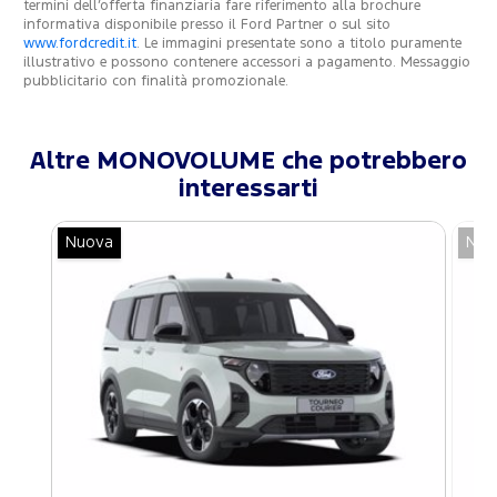
termini dell’offerta finanziaria fare riferimento alla brochure
informativa disponibile presso il Ford Partner o sul sito
www.fordcredit.it
. Le immagini presentate sono a titolo puramente
illustrativo e possono contenere accessori a pagamento. Messaggio
pubblicitario con finalità promozionale.
Altre MONOVOLUME che potrebbero
interessarti
Nuova
Nuo