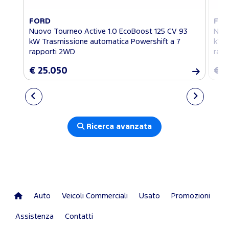
FORD
FO
Nuovo Tourneo Active 1.0 EcoBoost 125 CV 93
Nuov
kW Trasmissione automatica Powershift a 7
kW T
rapporti 2WD
rapp
€ 25.050
€ 2
Ricerca avanzata
Auto
Veicoli Commerciali
Usato
Promozioni
Assistenza
Contatti