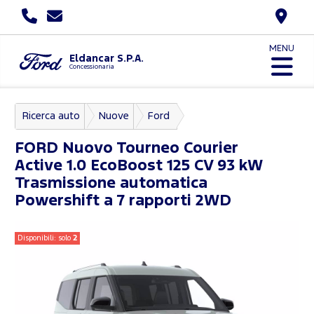
MENU
Eldancar S.P.A.
Concessionaria
Ricerca auto
Nuove
Ford
Nuovo Tourneo Courier
FORD
Nuovo Tourneo Courier
Active 1.0 EcoBoost 125 CV 93 kW
Trasmissione automatica
Powershift a 7 rapporti 2WD
Disponibili: solo
2