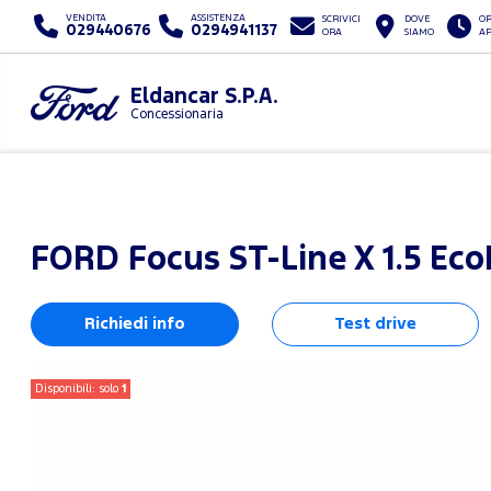
VENDITA
ASSISTENZA
SCRIVICI
DOVE
OR
029440676
0294941137
ORA
SIAMO
A
Eldancar S.P.A.
Concessionaria
FORD
Focus ST-Line X 1.5 Eco
Richiedi info
Test drive
Disponibili: solo
1